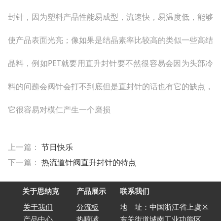
封针，因为塑料产品性能易成型，流速快，易温度低，能够
使产品表面光亮；像如果是结晶素率比较高的类似一些高结
晶料，例如PET就要用直升封针要不然很容易会因为头部冷
料的问题会阀针会打不到底但是直封针的话也有它的缺点，
它很容易对模仁产生一个磨损
上一篇：
节日快乐
下一篇：
热流道针阀直升封针的特点
关于思纳克
产品展示
联系我们
关于我们
分流板
地 址：中国浙江省上虞区
产品中心
热喷嘴
东关街道城南工业功能区